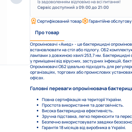
Із задоволенням відповімо на всі питання!
Сервіс доступний з 09:00 до 21:00
Сертифікований товар
Гарантійне обслугов
Про товар
Опромінювачі «Амед» - це бактерицидні опромінюва
встановлювати на стіл або підлогу. ОБ2 комплект
лампами з довжиною хвилі 253,7 нм. Бактерицидні
у приміщенні від вірусних, застудних інфекцій, бакт
Опромінювачі ОБ2 ідеально підходять для регуляр
організаціях, торгових або промислових установах
офісах.
Головні переваги опромінювача бактериц
Повна сертифікація на території України.
Простота використання та довговічність.
Висока бактерицидна ефективність.
Зручна підставка, легко переносити та пере
Безпечно використовувати завдяки безозоно
Гарантія 18 місяців від виробника в Україні.