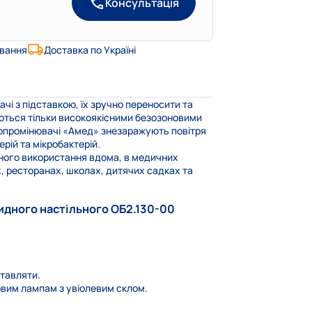
Консультація
ування
Доставка по Україні
чі з підставкою, їх зручно переносити та
уються тільки високоякісними безозоновими
 опромінювачі «Амед» знезаражують повітря
ерій та мікробактерій.
ного використання вдома, в медичних
, ресторанах, школах, дитячих садках та
идного настільного ОБ2.130-00
ставляти.
вим лампам з увіолевим склом.