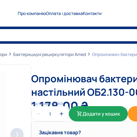
Про компанію
Оплата і доставка
Контакти
0
5
0
Показати номер
0
6
7
Показати номер
0
6
3
Показати номер
тори
Бактерицидні рециркулятори Amed
Опромінювач бактери
info@medplanet.com.ua
Опромінювач бактер
настільний ОБ2.130-0
1 178,00
₴
Код товару:
43949
Додати у кошик
Зацікавив товар?