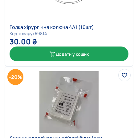
Голка хірургічна колюча 4А1 (10шт)
Код товару: 59814
30,00
₴
Додати у кошик
-20%
Кровоспинний компресійний бинт (для