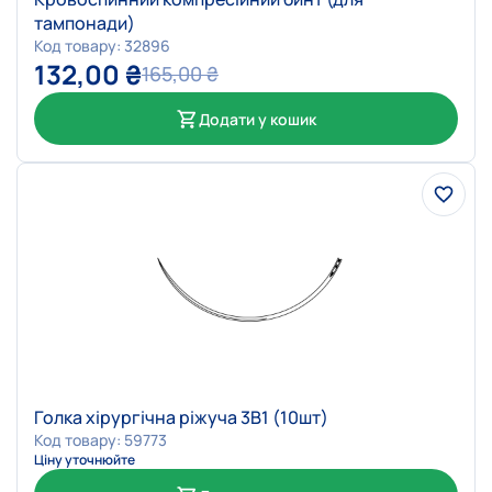
тампонади)
Код товару: 32896
132,00
₴
165,00
₴
Додати у кошик
Голка хірургічна ріжуча 3В1 (10шт)
Код товару: 59773
Ціну уточнюйте