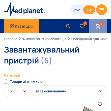
рус
Укр
0
Категорії
Головна
Іммобілізація і реабілітація
Обладнання для іммобіл
Завантажувальний
пристрій
(5)
Категорії
Товари зі знижкою
16
за замовчуванням