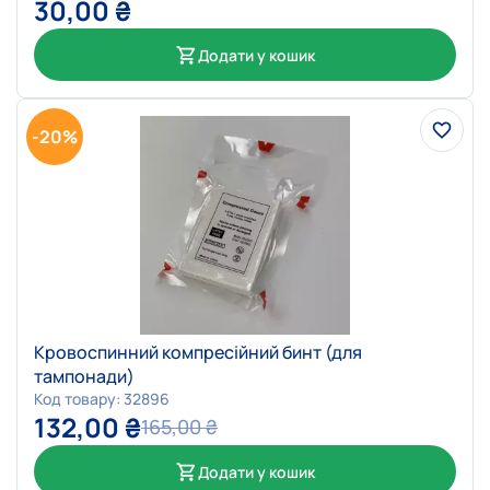
30,00
₴
Додати у кошик
-20%
Кровоспинний компресійний бинт (для
тампонади)
Код товару: 32896
132,00
₴
165,00
₴
Додати у кошик