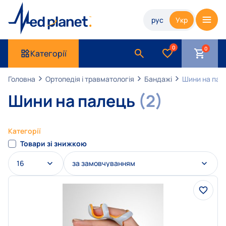
рус
Укр
0
Категорії
Головна
Ортопедія і травматологія
Бандажі
Шини на пал
Шини на палець
(2)
Категорії
Товари зі знижкою
16
за замовчуванням