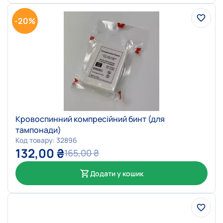
-20%
Кровоспинний компресійний бинт (для
тампонади)
Код товару: 32896
132,00
₴
165,00
₴
Додати у кошик