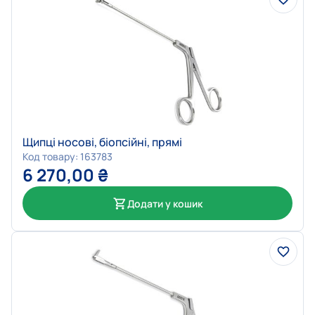
Щипці носові, біопсійні, прямі
Код товару: 163783
6 270,00
₴
Додати у кошик