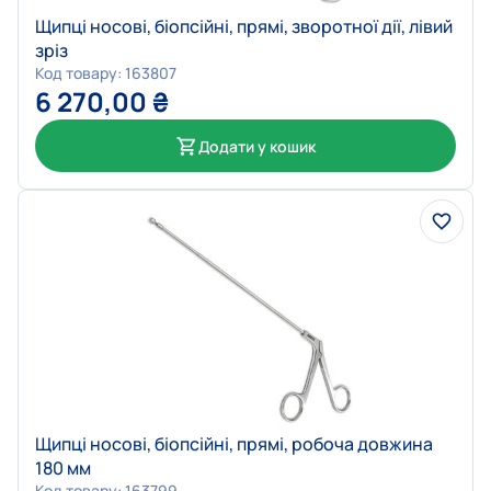
Щипці носові, біопсійні, прямі, зворотної дії, лівий
зріз
Код товару: 163807
6 270,00
₴
Додати у кошик
Щипці носові, біопсійні, прямі, робоча довжина
180 мм
Код товару: 163799