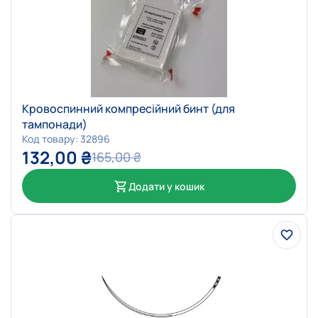
Кровоспинний компресійний бинт (для
тампонади)
Код товару: 32896
132,00
₴
165,00
₴
Додати у кошик