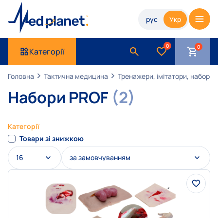
рус
Укр
0
Категорії
Головна
Тактична медицина
Тренажери, імітатори, набори
Набори PROF
(2)
Категорії
Товари зі знижкою
16
за замовчуванням