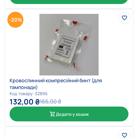
-20%
Кровоспинний компресійний бинт (для
тампонади)
Код товару: 32896
132,00
₴
165,00
₴
Додати у кошик