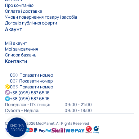
Звʼяжіться з нашим менеджером
КНОПКА
ЗВ'ЯЗКУ
Інформація