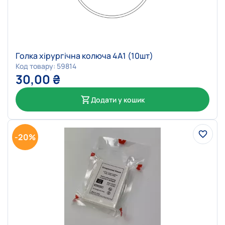
Голка хірургічна колюча 4А1 (10шт)
Код товару: 59814
30,00
₴
Додати у кошик
-20%