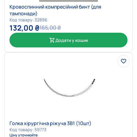
Кровоспинний компресійний бинт (для
тампонади)
Код товару: 32896
132,00
₴
165,00
₴
Додати у кошик
Голка хірургічна ріжуча 3В1 (10шт)
Код товару: 59773
Ціну уточнюйте