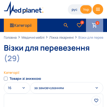
рус
Укр
0
Категорії
Головна
Медичні меблі
Ліжка лікарняні
Візки для переве
Візки для перевезення
(29)
Категорії
Товари зі знижкою
16
за замовчуванням