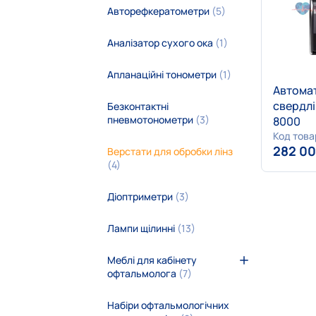
Авторефкератометри
(5)
Аналізатор сухого ока
(1)
Апланаційні тонометри
(1)
Автома
свердл
Безконтактні
пневмотонометри
(3)
8000
Код това
282 0
Верстати для обробки лінз
(4)
Діоптриметри
(3)
Лампи щілинні
(13)
Меблі для кабінету
офтальмолога
(7)
Набіри офтальмологічних
Робочі місця