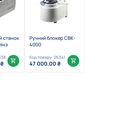
й станок
Ручний блокер CBK-
лінз
4000
338
Код товару: 26341
0
₴
47 000,00
₴