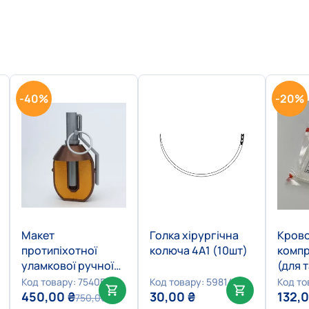
-40%
-20%
Макет
Голка хірургічна
Кров
протипіхотної
колюча 4А1 (10шт)
компр
уламкової ручної
(для 
гранати
Код товару: 75405
Код товару: 59814
Код то
дистанційної дії
450,00
₴
30,00
₴
132,
750,00
₴