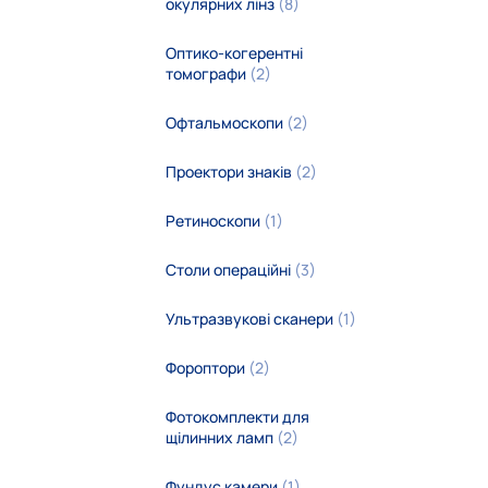
окулярних лінз
офтальмолога
(8)
(5)
Оптико-когерентні
Стіл для обладнання
(2)
томографи
(2)
Офтальмоскопи
(2)
Проектори знаків
(2)
Ретиноскопи
(1)
Столи операційні
(3)
Ультразвукові сканери
(1)
Фороптори
(2)
Фотокомплекти для
щілинних ламп
(2)
Фундус камери
(1)