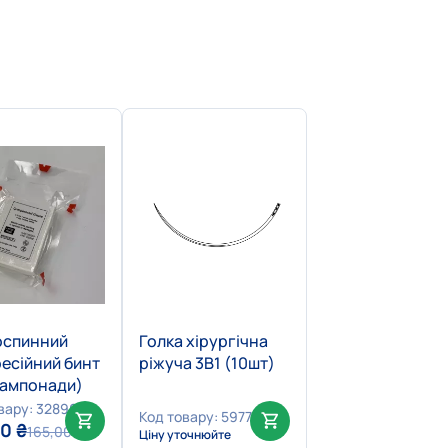
оспинний
Голка хірургічна
есійний бинт
ріжуча 3В1 (10шт)
тампонади)
вару: 32896
Код товару: 59773
00
₴
165,00
₴
Ціну уточнюйте