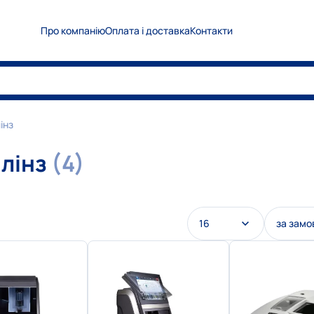
Про компанію
Оплата і доставка
Контакти
0
5
0
Показати номер
0
6
7
Показати номер
0
6
3
Показати номер
інз
info@medplanet.com.ua
 лінз
(4)
16
за зам