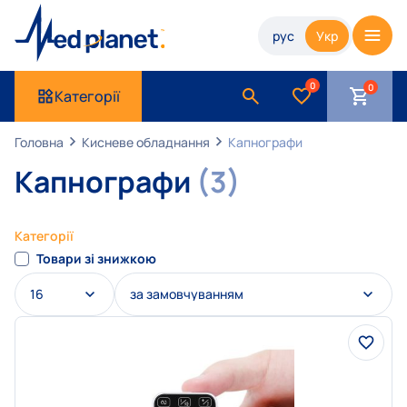
рус
Укр
0
Категорії
Головна
Кисневе обладнання
Капнографи
Капнографи
(3)
Категорії
Товари зі знижкою
16
за замовчуванням