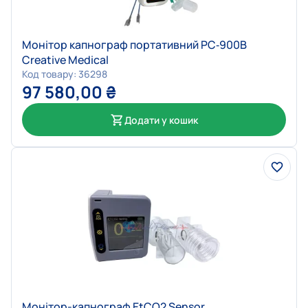
Монітор капнограф портативний PC‐900B
Creative Medical
Код товару: 36298
97 580,00
₴
Додати у кошик
Монітор-капнограф EtCO2 Sensor