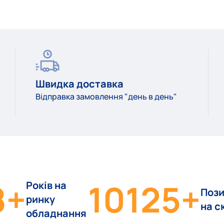
Швидка доставка
Відправка замовлення "день в день"
8
+
10125
+
Років на
Пози
ринку
на с
обладнання