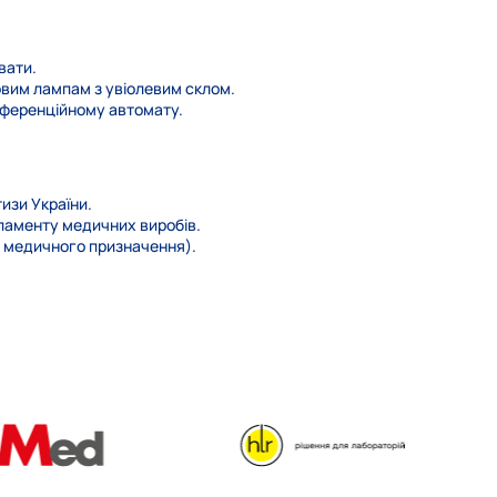
вати.
вим лампам з увіолевим склом.
иференційному автомату.
изи України.
гламенту медичних виробів.
, медичного призначення).