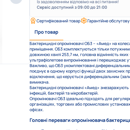
Із задоволенням відповімо на всі питання!
Сервіс доступний з 09:00 до 21:00
Сертифікований товар
Гарантійне обслугов
Про товар
Бактерицидні опромінювачі ОБ3 – «Амед» на колеса
приміщення. ОБ3 комплектуються тільки потужним
довжиною хвилі 253,7 нм, головна відмінність яких
ультрафіолетове випромінювання і перешкоджає у
Важливо, що ОБ3 укомплектовані диференціальним
поєднує в одному корпусі функції двох захисних п
відключення, що керується диференціальним (зал
вимикача.
Бактерицидні опромінювачі «Амед» знезаражують по
інфекцій, бактерій та мікробактерій.
Опромінювачі ОБ3 ідеально підходять для регуляр
організаціях, торгових або промислових установах
офісах.
Головні переваги опромінювача бактериц