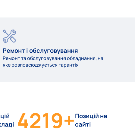
Ремонт і обслуговування
Ремонт та обслуговування обладнання, на
яке розповсюджується гарантія
4219
+
цій
Позицій на
кладі
сайті