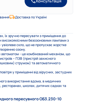
Консультація
ування
Доставка по Україні
х, їх зручно пересувати з приміщення до
и високоякісними безозоновими лампами з
 - увіолеве скло, що не пропускає жорстке
творенню озону.
 автоматом - це комбінований механізм, що
ристроїв – ПЗВ (пристрій захисного
ишковим) струмом) та автоматичного
вітря у приміщенні від вірусних, застудних
ного використання вдома, в медичних
, ресторанах, школах, дитячих садках та
идного пересувного ОБ3.230-10