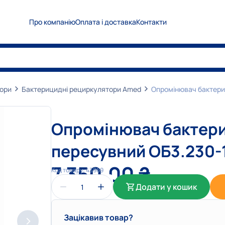
Про компанію
Оплата і доставка
Контакти
0
5
0
Показати номер
0
6
7
Показати номер
0
6
3
Показати номер
тори
Бактерицидні рециркулятори Amed
Опромінювач бактери
info@medplanet.com.ua
Опромінювач бактер
пересувний ОБ3.230-
7 350,00
₴
Код товару:
43969
Додати у кошик
Зацікавив товар?