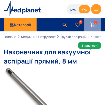
рус
Укр
0
Категорії
Головна
Медичний інструмент
Трубки аспіраційні
Наконе
В наявності
Наконечник для вакуумної
аспірації прямий, 8 мм