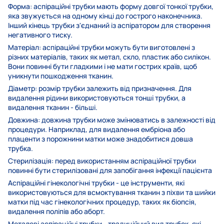
Форма: аспіраційні трубки мають форму довгої тонкої трубки,
яка звужується на одному кінці до гострого наконечника.
Інший кінець трубки з'єднаний із аспіратором для створення
негативного тиску.
Матеріал: аспіраційні трубки можуть бути виготовлені з
різних матеріалів, таких як метал, скло, пластик або силікон.
Вони повинні бути гладкими і не мати гострих країв, щоб
уникнути пошкодження тканин.
Діаметр: розмір трубки залежить від призначення. Для
видалення рідини використовуються тонші трубки, а
видалення тканин - більші.
Довжина: довжина трубки може змінюватись в залежності від
процедури. Наприклад, для видалення ембріона або
плаценти з порожнини матки може знадобитися довша
трубка.
Стерилізація: перед використанням аспіраційної трубки
повинні бути стерилізовані для запобігання інфекції пацієнта
Аспіраційні гінекологічні трубки - це інструменти, які
використовуються для всмоктування тканин з піхви та шийки
матки під час гінекологічних процедур, таких як біопсія,
видалення поліпів або аборт.
Металеві аспіраційні трубки - традиційний вид трубок, які