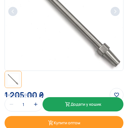
1 205,00
₴
Код товару:
60049
Додати у кошик
Купити оптом