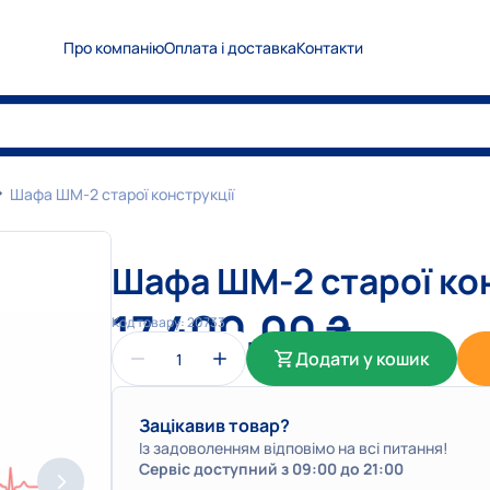
Про компанію
Оплата і доставка
Контакти
0
5
0
Показати номер
0
6
7
Показати номер
0
6
3
Показати номер
Шафа ШМ-2 старої конструкції
info@medplanet.com.ua
Шафа ШМ-2 старої ко
17 400,00
₴
Код товару:
20733
Додати у кошик
Зацікавив товар?
Із задоволенням відповімо на всі питання!
Сервіс доступний з 09:00 до 21:00