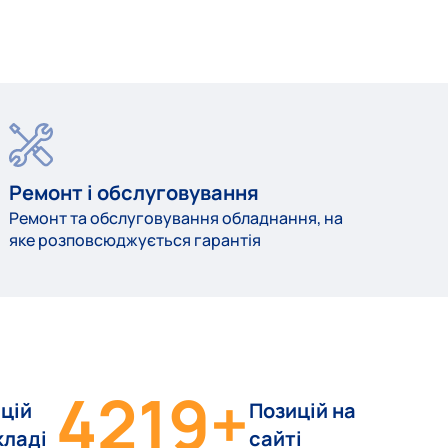
Ремонт і обслуговування
Ремонт та обслуговування обладнання, на
яке розповсюджується гарантія
4219
+
цій
Позицій на
кладі
сайті