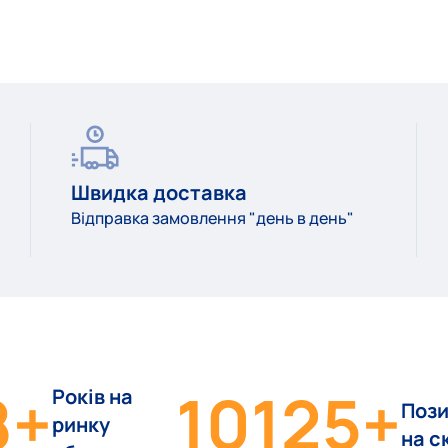
Швидка доставка
Відправка замовлення "день в день"
8
+
10125
+
Років на
Пози
ринку
на с