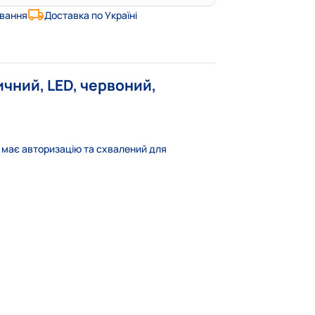
ування
Доставка по Україні
чний, LED, червоний,
D має авторизацію та схвалений для