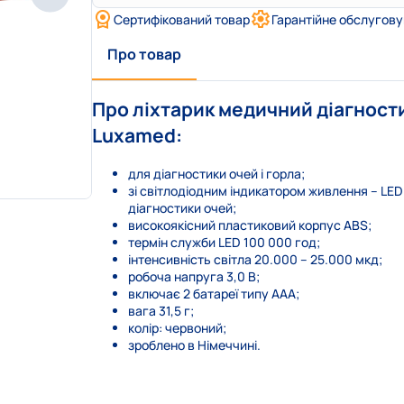
Сертифікований товар
Гарантійне обслугов
Про товар
Про ліхтарик медичний діагности
Luxamed:
для діагностики очей і горла;
зі світлодіодним індикатором живлення – LE
діагностики очей;
високоякісний пластиковий корпус ABS;
термін служби LED 100 000 год;
інтенсивність світла 20.000 – 25.000 мкд;
робоча напруга 3,0 В;
включає 2 батареї типу ААА;
вага 31,5 г;
колір: червоний;
зроблено в Німеччині.