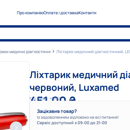
Про компанію
Оплата і доставка
Контакти
0
5
0
Показати номер
0
6
7
Показати номер
0
6
3
Показати номер
рики медичні діагностичні
Ліхтарик медичний діагностичний, LE
info@medplanet.com.ua
Ліхтарик медичний ді
червоний, Luxamed
451,00
₴
Код товару:
44097
Зацікавив товар?
Із задоволенням відповімо на всі питання!
Сервіс доступний з 09:00 до 21:00