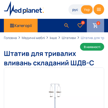
рус
Укр
0
Категорії
Головна
Медичні меблі
Інше
Штативи
Штатив для три
В наявності
Штатив для тривалих
вливань складаний ШДВ-С