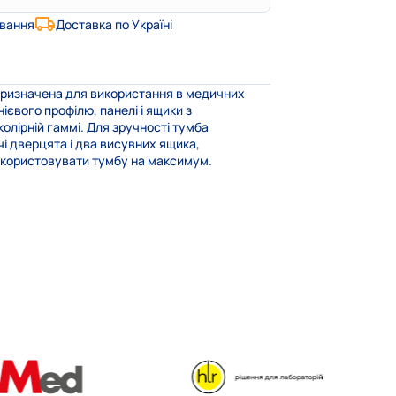
ування
Доставка по Україні
 призначена для використання в медичних
євого профілю, панелі і ящики з
олірній гаммі. Для зручності тумба
і дверцята і два висувних ящика,
використовувати тумбу на максимум.