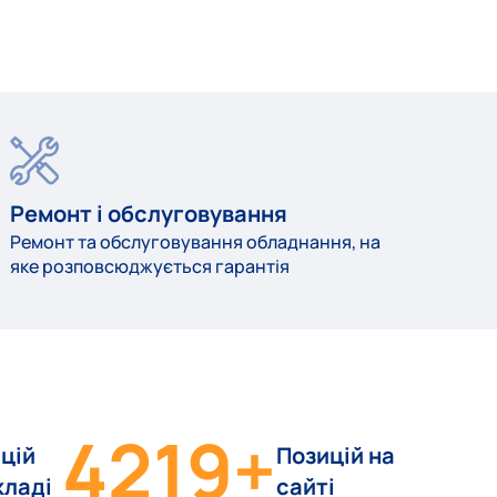
Ремонт і обслуговування
Ремонт та обслуговування обладнання, на
яке розповсюджується гарантія
4219
+
цій
Позицій на
кладі
сайті