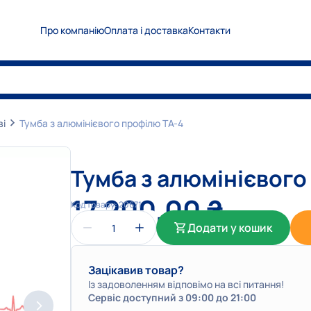
Про компанію
Оплата і доставка
Контакти
0
5
0
Показати номер
0
6
7
Показати номер
0
6
3
Показати номер
ві
Тумба з алюмінієвого профілю ТА-4
info@medplanet.com.ua
Тумба з алюмінієвого
17 200,00
₴
Код товару:
20671
Додати у кошик
Зацікавив товар?
Із задоволенням відповімо на всі питання!
Сервіс доступний з 09:00 до 21:00