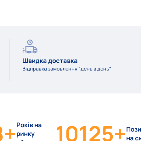
Швидка доставка
Відправка замовлення "день в день"
8
+
10125
+
Років на
Пози
ринку
на с