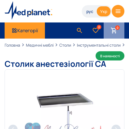
рус
Укр
0
Категорії
Головна
Медичні меблі
Столи
Інструментальні столи
С
В наявності
Столик анестезіології СА