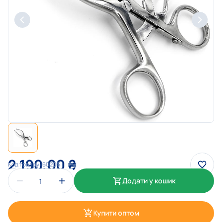
2 190,00
₴
Код товару:
60205
Додати у кошик
Купити оптом