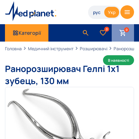
рус
Укр
0
Категорії
Головна
Медичний інструмент
Розширювачі
Ранорозшир
В наявності
Ранорозширювач Гелпі 1х1
зубець, 130 мм