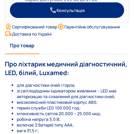
Консультація
Сертифікований товар
Гарантійне обслуговування
Доставка по Україні
Про товар
Про ліхтарик медичний діагностичний,
LED, білий, Luxamed:
для діагностики очей і горла;
зі світлодіодним індикатором живлення – LED має
авторизацію та схвалений для діагностики очей;
високоякісний пластиковий корпус ABS;
термін служби LED 100 000 год;
інтенсивність світла 20.000 – 25.000 мкд;
робоча напруга 3,0 В;
включає 2 батареї типу ААА;
вага 31,5 г;