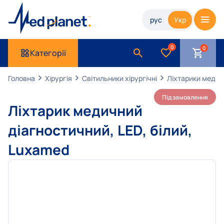
рус
Укр
0
Категорії
Головна
Хірургія
Світильники хірургічні
Ліхтарики медичн
Під замовлення
Ліхтарик медичний
діагностичний, LED, білий,
Luxamed