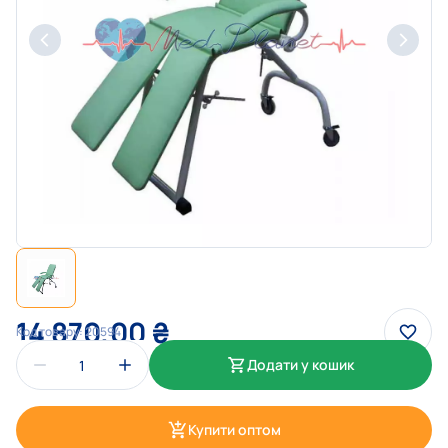
14 870,00
₴
Код товару:
20594
Додати у кошик
Купити оптом