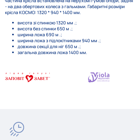
частина крісла встановлена ​​на нерухомі гумові опори, задня
- на два обертових колеса з гальмами. Габаритні розміри
крісла КОСМО: 1320 * 940 * 1400 мм.
висота зі спинкою 1320 мм .;
висота без спинки 650 м .;
ширина ложа 690 м .;
ширина ложа з підлокітниками 940 мм .;
довжина секції для ніг 650 м .;
загальна довжина ложа 1400 мм.