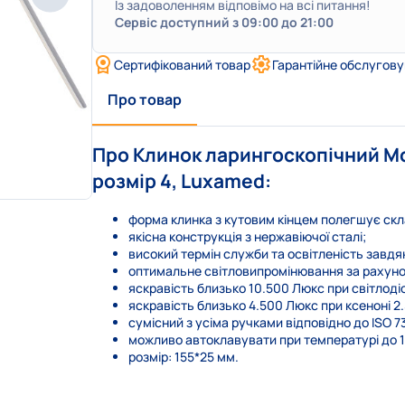
Із задоволенням відповімо на всі питання!
Сервіс доступний з 09:00 до 21:00
Сертифікований товар
Гарантійне обслугов
Про товар
Про Клинок ларингоскопічний Mc
розмір 4, Luxamed:
форма клинка з кутовим кінцем полегшує скла
якісна конструкція з нержавіючої сталі;
високий термін служби та освітленість завдя
оптимальне світловипромінювання за рахунок
яскравість близько 10.500 Люкс при світлодіод
яскравість близько 4.500 Люкс при ксеноні 2.
сумісний з усіма ручками відповідно до ISO 7
можливо автоклавувати при температурі до 13
розмір: 155*25 мм.