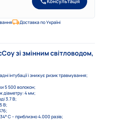
Консультація
ування
Доставка по Україні
Coy зі змінним світловодом,
дні інтубації і знижує ризик травмування;
ки 5 500 волокон;
 діаметру: 4 мм;
і 3.7 В;
5 В;
376;
4° C – приблизно 4.000 разів;