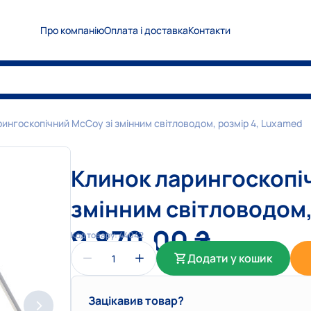
Про компанію
Оплата і доставка
Контакти
0
5
0
Показати номер
0
6
7
Показати номер
0
6
3
Показати номер
рингоскопічний McCoy зі змінним світловодом, розмір 4, Luxamed
info@medplanet.com.ua
Клинок ларингоскопі
змінним світловодом,
9 870,00
₴
Код товару:
44042
Додати у кошик
Зацікавив товар?