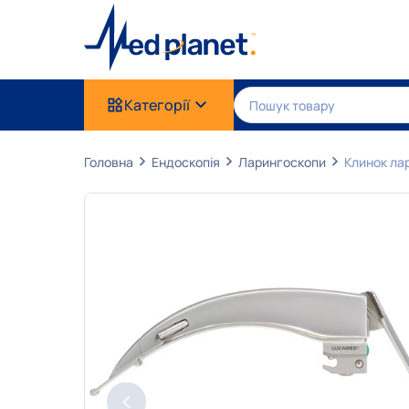
Категорії
Головна
Ендоскопія
Ларингоскопи
Клинок ла