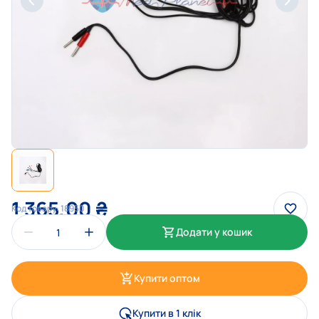
1 365,00
₴
Код товару:
18950
Додати у кошик
Купити оптом
Купити в 1 клік