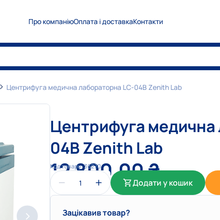
Про компанію
Оплата і доставка
Контакти
0
5
0
Показати номер
0
6
7
Показати номер
0
6
3
Показати номер
Центрифуга медична лабораторна LC-04B Zenith Lab
info@medplanet.com.ua
Центрифуга медична 
04B Zenith Lab
12 800,00
₴
Код товару:
36270
Додати у кошик
Зацікавив товар?