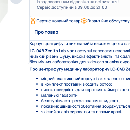
Із задоволенням відповімо на всі питання!
Сервіс доступний з 09:00 до 21:00
Сертифікований товар
Гарантійне обслугов
Про товар
Корпус центрифуги виконаний із високоміцного пл
LC-04B Zenith Lab
має наступні переваги: невеликі
низький рівень шуму, висока ефективність і так дал
біохімічних лабораторіях для якісного аналізу сир
Про центрифугу медичну лабораторну LC-04B Ze
міцний пластиковий корпус із металевою кр
в комплект поставки входить ротор;
висока швидкість для коротких таймерів це
маленькі габарити;
безступінчасте регулювання швидкості;
показник швидкості обертання зображується 
якісний аналіз сироватки та плазми крові.