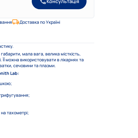
Консультація
ування
Доставка по Україні
астику.
 габарити, мала вага, велика місткість,
і. ЇЇ можна використовувати в лікарнях та
оватки, сечовини та плазми.
nith Lab:
ишкою;
нтрифугування;
на тахометрі;