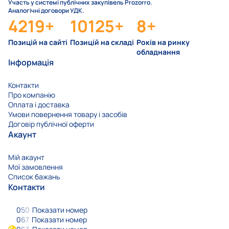
Участь у системі публічних закупівель Prozorro.
Аналогічні договори УДК.
4219
+
10125
+
8
+
Позицій на сайті
Позицій на складі
Років на ринку
обладнання
Інформація
Контакти
Про компанію
Оплата і доставка
Умови повернення товару і засобів
Договір публічної оферти
Акаунт
Мій акаунт
Мої замовлення
Список бажань
Контакти
0
5
0
Показати номер
0
6
7
Показати номер