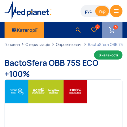
рус
Укр
0
Категорії
Головна
Стерилізація
Опромінювачі
BactoSfera OBB 75S
В наявності
BactoSfera OBB 75S ECO
+100%