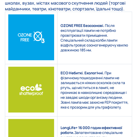
школах, вузах, містах масового скупчення людей (торгові
майданчики, театри, кінотеатри, спортзали, їдальні тощо).
OZONE FREE
Безозонові.
Після
експлуатації лампи не потрібно
провітрювати приміщення.
Спеціальний склад колби лампи
відфільтровує озоногенеруючу хвилю
довжиною 185 нм.
ECO
Небиткі. Екологічні.
При
фізичному пошкодженні лампи не
залишається ніяких осколків скла та
ртуть, що міститься в лампі, не
проникає в навколишнє середовище і
не завдає шкоди організму людини.
Зовні лампа має захисне FEP покриття,
яке є прозорим для ультрафіолету.
LongLife+
16 000 годин ефективної
роботи.
Запатентоване спеціальне