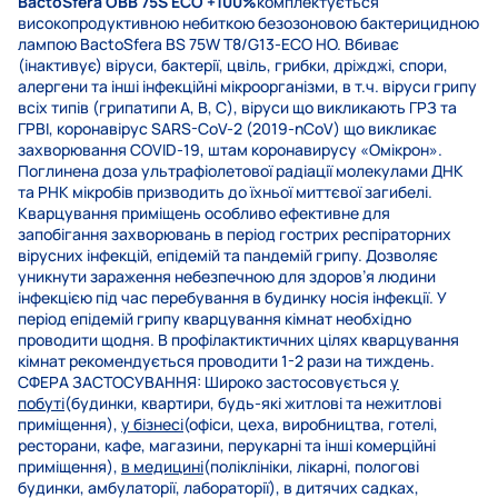
BactoSfera OBB 75S ECO +100%
комплектується
високопродуктивною небиткою безозоновою бактерицидною
лампою BactoSfera BS 75W T8/G13-ECO HO. Вбиває
(інактивує) віруси, бактерії, цвіль, грибки, дріжджі, спори,
алергени та інші інфекційні мікроорганізми, в т.ч. віруси грипу
всіх типів (грипатипи A, B, C), віруси що викликають ГРЗ та
ГРВІ, коронавірус SARS-CoV-2 (2019-nCoV) що викликає
захворювання COVID-19, штам коронавирусу «Омікрон».
Поглинена доза ультрафіолетової радіації молекулами ДНК
та РНК мікробів призводить до їхньої миттєвої загибелі.
Кварцування приміщень особливо ефективне для
запобігання захворювань в період гострих респіраторних
вірусних інфекцій, епідемій та пандемій грипу. Дозволяє
уникнути зараження небезпечною для здоров’я людини
інфекцією під час перебування в будинку носія інфекції. У
період епідемій грипу кварцування кімнат необхідно
проводити щодня. В профілактиктичних цілях кварцування
кімнат рекомендується проводити 1-2 рази на тиждень.
СФЕРА ЗАСТОСУВАННЯ: Широко застосовується
у
побуті
(будинки, квартири, будь-які житлові та нежитлові
приміщення),
у бізнесі
(офіси, цеха, виробництва, готелі,
ресторани, кафе, магазини, перукарні та інші комерційні
приміщення),
в медицині
(поліклініки, лікарні, пологові
будинки, амбулаторії, лабораторії), в дитячих садках,