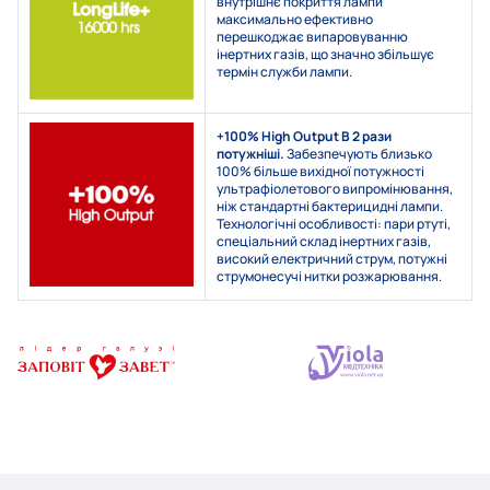
внутрішнє покриття лампи
максимально ефективно
перешкоджає випаровуванню
інертних газів, що значно збільшує
термін служби лампи.
+100% High Output
В 2 рази
потужніші.
Забезпечують близько
100% більше вихідної потужності
ультрафіолетового випромінювання,
ніж стандартні бактерицидні лампи.
Технологічні особливості: пари ртуті,
спеціальний склад інертних газів,
високий електричний струм, потужні
струмонесучі нитки розжарювання.