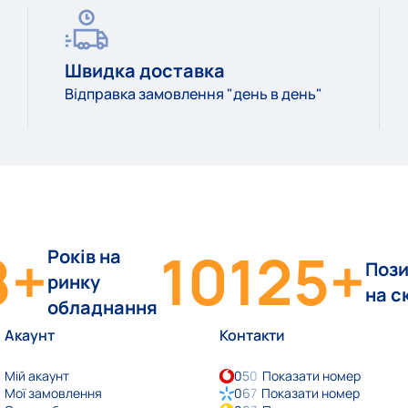
Швидка доставка
Відправка замовлення "день в день"
8
+
10125
+
Років на
Пози
ринку
на с
обладнання
Акаунт
Контакти
Мій акаунт
0
5
0
Показати номер
Мої замовлення
0
6
7
Показати номер