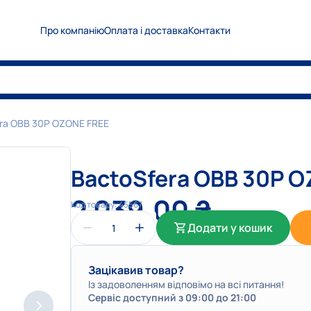
Про компанію
Оплата і доставка
Контакти
0
5
0
Показати номер
0
6
7
Показати номер
0
6
3
Показати номер
ra OBB 30P OZONE FREE
info@medplanet.com.ua
BactoSfera OBB 30P 
2 039,00
₴
Код товару:
45567
Додати у кошик
Зацікавив товар?
Із задоволенням відповімо на всі питання!
Сервіс доступний з 09:00 до 21:00