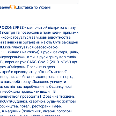
ування
Доставка по Україні
P OZONE FREE
– це пристрій відкритого типу,
 повітря та поверхонь в приміщенні прямими
икористовується за умови відсутності в
 та інші живі організми мають бути захищені
REE
комплектується безозоновою
 Вбиває (інактивує) віруси, бактерії, цвіль,
ікроорганізми, в т.ч. віруси грипу всіх типів
ГРВІ, коронавірус SARS-CoV-2 (2019-nCoV) що
усу «Омікрон». Поглинена доза
ікробів призводить до їхньої миттєвої
вне для запобігання захворювань в період
 та пандемій грипу. Дозволяє уникнути
цією під час перебування в будинку носія
нат необхідно проводити щодня. В
мендується проводити 1-2 рази на тиждень.
 побуті
(будинки, квартири, будь-які житлові
иробництва, готелі, ресторани, кафе,
),
в медицині
(поліклініки, лікарні, пологові
ах, школах, вузах, містах масового