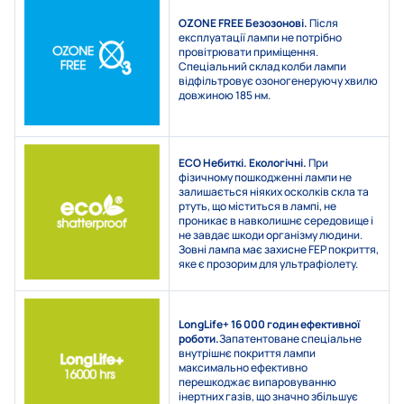
OZONE FREE
Безозонові.
Після
експлуатації лампи не потрібно
провітрювати приміщення.
Спеціальний склад колби лампи
відфільтровує озоногенеруючу хвилю
довжиною 185 нм.
ECO
Небиткі. Екологічні.
При
фізичному пошкодженні лампи не
залишається ніяких осколків скла та
ртуть, що міститься в лампі, не
проникає в навколишнє середовище і
не завдає шкоди організму людини.
Зовні лампа має захисне FEP покриття,
яке є прозорим для ультрафіолету.
LongLife+
16 000 годин ефективної
роботи.
Запатентоване спеціальне
внутрішнє покриття лампи
максимально ефективно
перешкоджає випаровуванню
інертних газів, що значно збільшує