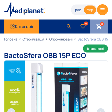
рус
Укр
0
Категорії
Головна
Стерилізація
Опромінювачі
BactoSfera OBB 15P
В наявності
BactoSfera OBB 15P ECO