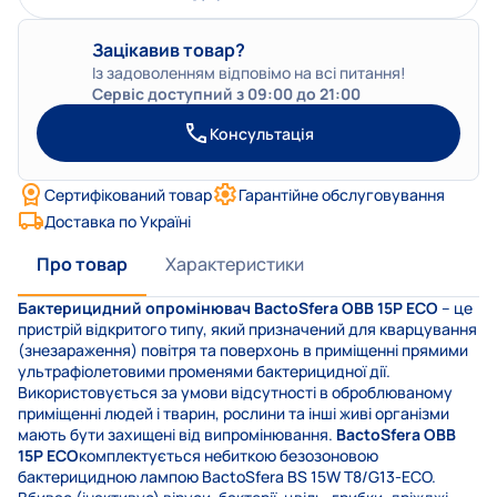
Зацікавив товар?
Із задоволенням відповімо на всі питання!
Сервіс доступний з 09:00 до 21:00
Консультація
Сертифікований товар
Гарантійне обслуговування
Доставка по Україні
Про товар
Характеристики
Бактерицидний опромінювач BactoSfera OBB 15P ECO
– це
пристрій відкритого типу, який призначений для кварцування
(знезараження) повітря та поверхонь в приміщенні прямими
ультрафіолетовими променями бактерицидної дії.
Використовується за умови відсутності в оброблюваному
приміщенні людей і тварин, рослини та інші живі організми
мають бути захищені від випромінювання.
BactoSfera OBB
15P ECO
комплектується небиткою безозоновою
бактерицидною лампою BactoSfera BS 15W T8/G13-ECO.