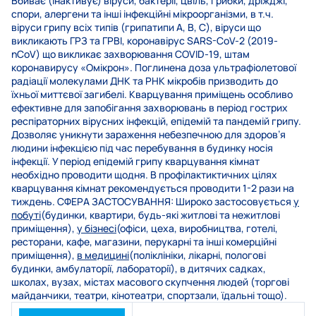
Вбиває (інактивує) віруси, бактерії, цвіль, грибки, дріжджі,
спори, алергени та інші інфекційні мікроорганізми, в т.ч.
віруси грипу всіх типів (грипатипи A, B, C), віруси що
викликають ГРЗ та ГРВІ, коронавірус SARS-CoV-2 (2019-
nCoV) що викликає захворювання COVID-19, штам
коронавирусу «Омікрон». Поглинена доза ультрафіолетової
радіації молекулами ДНК та РНК мікробів призводить до
їхньої миттєвої загибелі. Кварцування приміщень особливо
ефективне для запобігання захворювань в період гострих
респіраторних вірусних інфекцій, епідемій та пандемій грипу.
Дозволяє уникнути зараження небезпечною для здоров’я
людини інфекцією під час перебування в будинку носія
інфекції. У період епідемій грипу кварцування кімнат
необхідно проводити щодня. В профілактиктичних цілях
кварцування кімнат рекомендується проводити 1-2 рази на
тиждень. СФЕРА ЗАСТОСУВАННЯ: Широко застосовується
у
побуті
(будинки, квартири, будь-які житлові та нежитлові
приміщення),
у бізнесі
(офіси, цеха, виробництва, готелі,
ресторани, кафе, магазини, перукарні та інші комерційні
приміщення),
в медицині
(поліклініки, лікарні, пологові
будинки, амбулаторії, лабораторії), в дитячих садках,
школах, вузах, містах масового скупчення людей (торгові
майданчики, театри, кінотеатри, спортзали, їдальні тощо).