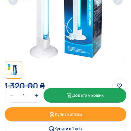
1 320,00
₴
Код товару:
45595
Додати у кошик
Купити оптом
Купити в 1 клік