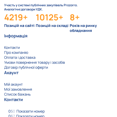
Участь у системі публічних закупівель Prozorro.
Аналогічні договори УДК.
4219
+
10125
+
8
+
Позицій на сайті
Позицій на складі
Років на ринку
обладнання
Інформація
Контакти
Про компанію
Оплата і доставка
Умови повернення товару і засобів
Договір публічної оферти
Акаунт
Мій акаунт
Мої замовлення
Список бажань
Контакти
0
5
0
Показати номер
0
6
7
Показати номер