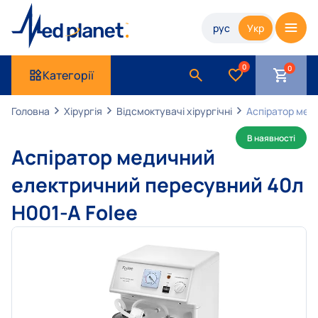
рус
Укр
0
Категорії
Головна
Хірургія
Відсмоктувачі хірургічні
Аспіратор мед
В наявності
Аспіратор медичний
електричний пересувний 40л
H001-A Folee