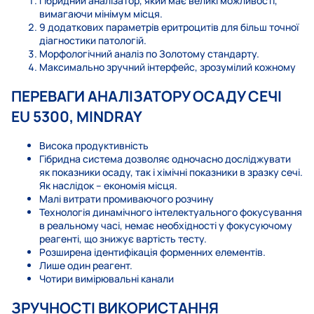
Гібридний аналізатор, який має великі можливості,
вимагаючи мінімум місця.
9 додаткових параметрів еритроцитів для більш точної
діагностики патологій.
Морфологічний аналіз по Золотому стандарту.
Максимально зручний інтерфейс, зрозумілий кожному
ПЕРЕВАГИ АНАЛІЗАТОРУ ОСАДУ СЕЧІ
EU 5300, MINDRAY
Висока продуктивність
Гібридна система дозволяє одночасно досліджувати
як показники осаду, так і хімічні показники в зразку сечі.
Як наслідок – економія місця.
Малі витрати промиваючого розчину
Технологія динамічного інтелектуального фокусування
в реальному часі, немає необхідності у фокусуючому
реагенті, що знижує вартість тесту.
Розширена ідентифікація форменних елементів.
Лише один реагент.
Чотири вимірювальні канали
ЗРУЧНОСТІ ВИКОРИСТАННЯ