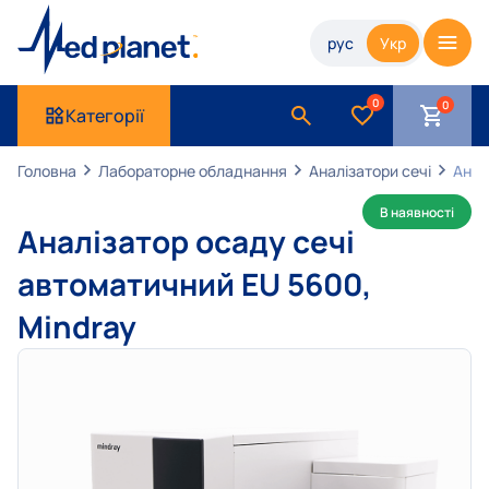
рус
Укр
0
Категорії
Головна
Лабораторне обладнання
Аналізатори сечі
Анал
В наявності
Аналізатор осаду сечі
автоматичний EU 5600,
Mindray