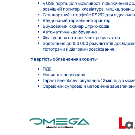
4 USB порта, для можливості підключення дод
зовнішній принтер, клавіатура, мишка, зовнішн
Стандартний інтерфейс RS232 для підключен
Вбудований термальний принтер.
Вбудований сканер штрих-кодів.
Автоматичне калібрування.
Флагування патологічних результатів
Зберігання до 150 000 результатів дослідже
гістограми й діаграми розсіювання.
У вартість обладнання входить:
ПДВ
Навчання персоналу
Гарантійне обслуговування: 12 місяців з мо
Сервісний супровід й методичне забезпеченн