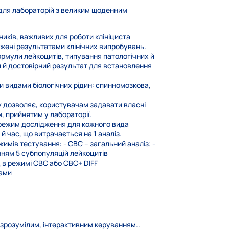
 для лабораторій з великим щоденним
иків, важливих для роботи клініциста
жені результатами клінічних випробувань.
формули лейкоцитів, типування патологічних й
ий й достовірний результат для встановлення
 видами біологічних рідин: спинномозкова,
 дозволяє, користувачам задавати власні
м, прийнятим у лабораторії.
режим дослідження для кожного вида
й час, що витрачається на 1 аналіз.
мів тестування: - СВС – загальний аналіз; -
нням 5 субпопуляцій лейкоцитів
 в режимі СВС або СВС+ DIFF
рами
 зрозумілим, інтерактивним керуванням..