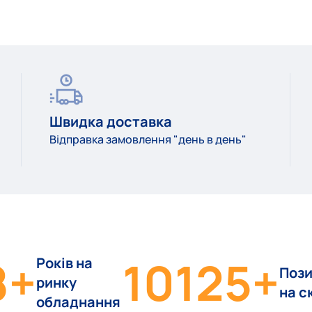
Швидка доставка
Відправка замовлення "день в день"
8
+
10125
+
Років на
Пози
ринку
на с
обладнання