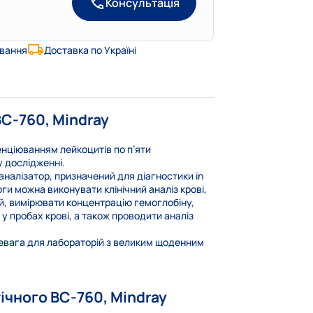
Консультація
ування
Доставка по Україні
BC-760, Mindray
енціюванням лейкоцитів по п’яти
 дослідженні.
налізатор, призначений для діагностики in
оги можна виконувати клінічний аналіз крові,
й, вимірювати концентрацію гемоглобіну,
у пробах крові, а також проводити аналіз
ревага для лабораторій з великим щоденним
ічного BC-760, Mindray