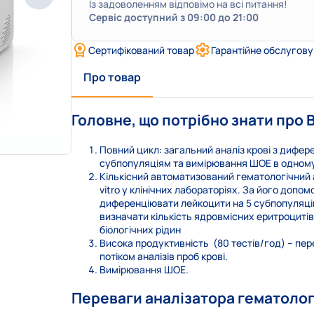
Із задоволенням відповімо на всі питання!
Сервіс доступний з 09:00 до 21:00
Сертифікований товар
Гарантійне обслугов
Про товар
Головне, що потрібно знати про 
Повний цикл: загальний аналіз крові з дифер
субпопуляціям та вимірювання ШОЕ в одному
Кількісний автоматизований гематологічний а
vitro у клінічних лабораторіях. За його допом
диференціювати лейкоцити на 5 субпопуляці
визначати кількість ядровмісних еритроцитів 
біологічних рідин
Висока продуктивність (80 тестів/год) – пе
потіком аналізів проб крові.
Вимірювання ШОЕ.
Переваги аналізатора гематолог