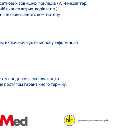
аткових зовнішніх приладів (Wi-Fi-адаптер,
ій сканер штрих-кодів и т.п.).
ня до зовнішнього комп’ютеру
нь, включаючи усю числову інформацію,
менту введення в експлуатацію
я протягом гарантійного терміну.