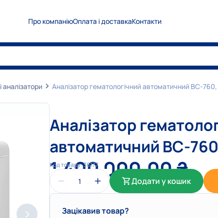
Про компанію
Оплата і доставка
Контакти
0
5
0
Показати номер
0
6
7
Показати номер
0
6
3
Показати номер
і аналізатори
Аналізатор гематологічний автоматичний BC-760,
info@medplanet.com.ua
Аналізатор гематоло
автоматичний BC-760
1 400 000,00
₴
Код товару:
36177
Додати у кошик
Зацікавив товар?