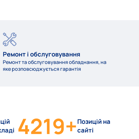
Ремонт і обслуговування
Ремонт та обслуговування обладнання, на
яке розповсюджується гарантія
4219
+
цій
Позицій на
кладі
сайті