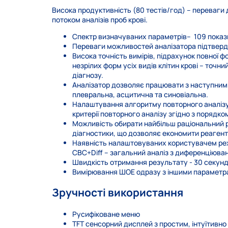
Висока продуктивність (80 тестів/год) – переваги
потоком аналізів проб крові.
Спектр визначуваних параметрів– 109 показн
Переваги можливостей аналізатора підтверд
Висока точність вимірів, підрахунок повної 
незрілих форм усіх видів клітин крові – точн
діагнозу.
Аналізатор дозволяє працювати з наступними
плевральна, асцитична та синовіальна.
Налаштування алгоритму повторного аналізу
критерії повторного аналізу згідно з порядко
Можливість обирати найбільш раціональний 
діагностики, що дозволяє економити реагент 
Наявність налаштовуваних користувачем режи
СВС+Diff – загальний аналіз з диференціюва
Швидкість отримання результату - 30 секунд
Вимірювання ШОЕ одразу з іншими парамет
Зручності використання
Русифіковане меню
TFT сенсорний дисплей з простим, інтуїтивно