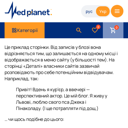
рус
Укр
0
Категорії
Це приклад сторінки. Від записів у блозі вона
відрізняється тим, що залишається на одному місці і
відображається в меню сайту (у більшості тем). На
сторінці «Деталі» власники сайтів зазвичай
розповідають про себе потенційним відвідувачам.
Наприклад, так:
Привіт! Вдень я кур’єр, а ввечері —
перспективний актор. Це мій блог. Я живу у
Львові, люблю свого пса Джека і
Пінаколаду. (І ще потрапляти під дощ.)
… чи щось подібне до цього: