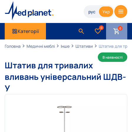
рус
Укр
0
Категорії
Головна
Медичні меблі
Інше
Штативи
Штатив для три
В наявності
Штатив для тривалих
вливань універсальний ШДВ-
У